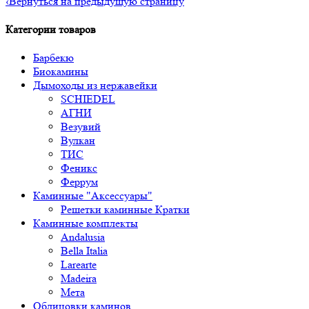
‹
Вернуться на предыдущую страницу
Категории товаров
Барбекю
Биокамины
Дымоходы из нержавейки
SCHIEDEL
АГНИ
Везувий
Вулкан
ТИС
Феникс
Феррум
Каминные "Аксессуары"
Решетки каминные Кратки
Каминные комплекты
Andalusia
Bella Italia
Larearte
Madeira
Мета
Облицовки каминов