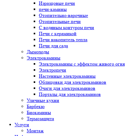
Изразцовые печи
печи-камины
Отопительно-варочные
Отопительные печи
С водяным контуром печи
Печи с керамикой
Печи накопитель тепла
Печи для сада
Дымоходы
Электрокамины
Электрокамины с эффектом живого огня
Электропечи
Настенные электрокамины
Облицовки для электрокаминов
Очаги для электрокаминов
Порталы для электрокаминов
Уличные кухни
Барбекю
Биокамины
Термозащита
Услуги
Монтаж