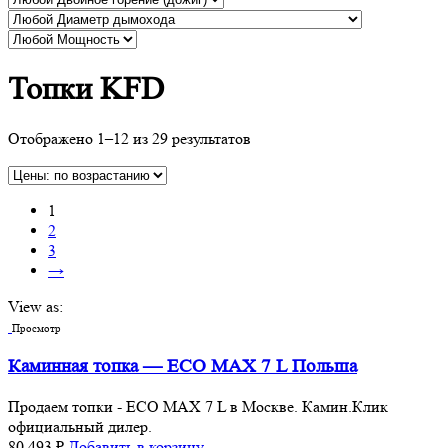
Топки KFD
Отображено 1–12 из 29 результатов
1
2
3
→
View as:
Просмотр
Каминная топка — ECO MAX 7 L Польша
Продаем топки - ECO MAX 7 L в Москве. Камин.Клик
официальный дилер.
80,493
₽
Добавить в корзину