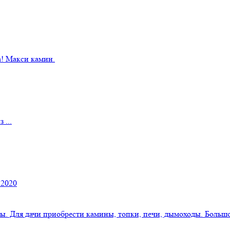
! Макси камин.
 ...
 2020