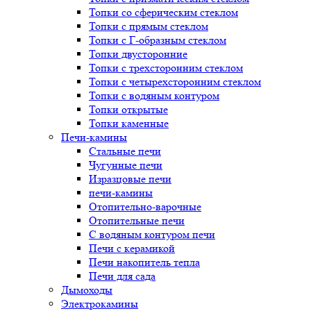
Топки со сферическим стеклом
Топки с прямым стеклом
Топки с Г-образным стеклом
Топки двусторонние
Топки с трехсторонним стеклом
Топки с четырехсторонним стеклом
Топки с водяным контуром
Топки открытые
Топки каменные
Печи-камины
Стальные печи
Чугунные печи
Изразцовые печи
печи-камины
Отопительно-варочные
Отопительные печи
С водяным контуром печи
Печи с керамикой
Печи накопитель тепла
Печи для сада
Дымоходы
Электрокамины