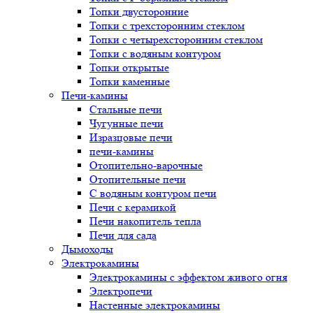
Топки двусторонние
Топки с трехсторонним стеклом
Топки с четырехсторонним стеклом
Топки с водяным контуром
Топки открытые
Топки каменные
Печи-камины
Стальные печи
Чугунные печи
Изразцовые печи
печи-камины
Отопительно-варочные
Отопительные печи
С водяным контуром печи
Печи с керамикой
Печи накопитель тепла
Печи для сада
Дымоходы
Электрокамины
Электрокамины с эффектом живого огня
Электропечи
Настенные электрокамины