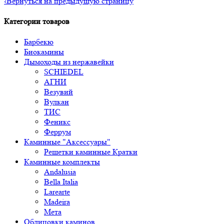
‹
Вернуться на предыдущую страницу
Категории товаров
Барбекю
Биокамины
Дымоходы из нержавейки
SCHIEDEL
АГНИ
Везувий
Вулкан
ТИС
Феникс
Феррум
Каминные "Аксессуары"
Решетки каминные Кратки
Каминные комплекты
Andalusia
Bella Italia
Larearte
Madeira
Мета
Облицовки каминов