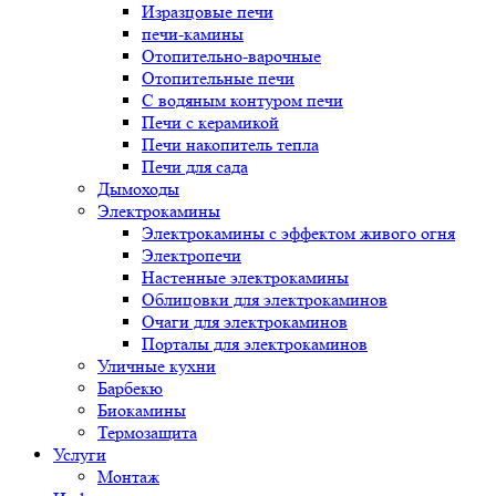
Изразцовые печи
печи-камины
Отопительно-варочные
Отопительные печи
С водяным контуром печи
Печи с керамикой
Печи накопитель тепла
Печи для сада
Дымоходы
Электрокамины
Электрокамины с эффектом живого огня
Электропечи
Настенные электрокамины
Облицовки для электрокаминов
Очаги для электрокаминов
Порталы для электрокаминов
Уличные кухни
Барбекю
Биокамины
Термозащита
Услуги
Монтаж