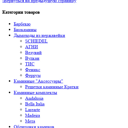
‹
Вернуться на предыдущую страницу
Категории товаров
Барбекю
Биокамины
Дымоходы из нержавейки
SCHIEDEL
АГНИ
Везувий
Вулкан
ТИС
Феникс
Феррум
Каминные "Аксессуары"
Решетки каминные Кратки
Каминные комплекты
Andalusia
Bella Italia
Larearte
Madeira
Мета
Облицовки каминов