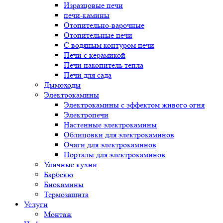
Изразцовые печи
печи-камины
Отопительно-варочные
Отопительные печи
С водяным контуром печи
Печи с керамикой
Печи накопитель тепла
Печи для сада
Дымоходы
Электрокамины
Электрокамины с эффектом живого огня
Электропечи
Настенные электрокамины
Облицовки для электрокаминов
Очаги для электрокаминов
Порталы для электрокаминов
Уличные кухни
Барбекю
Биокамины
Термозащита
Услуги
Монтаж