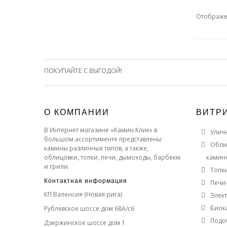
Отображен
ПОКУПАЙТЕ С ВЫГОДОЙ!
О КОМПАНИИ
ВИТР
В Интернет магазине «Камин.Клик» в
Улич
большом ассортименте представлены
Обли
камины различных типов, а также,
облицовки, топки, печи, дымоходы, барбекю
камин
и грили.
Топк
Контактная информация
Печи
КП Валенсия (Новая рига)
Элек
Биок
Рублевское шоссе дом 68А/с6
Подо
Дзержинское шоссе дом 1