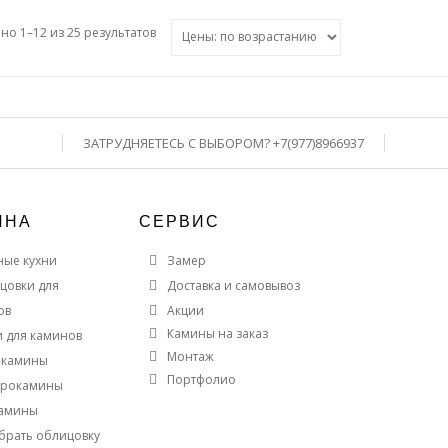
о 1–12 из 25 результатов
ЗАТРУДНЯЕТЕСЬ С ВЫБОРОМ? +7(977)8966937
ИНА
СЕРВИС
ные кухни
Замер
цовки для
Доставка и самовывоз
ов
Акции
Камины на заказ
и для каминов
Монтаж
-камины
Портфолио
трокамины
амины
брать облицовку