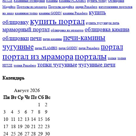
HITZE
Каминные облицовки
Камины
Камины FLAMBIS
Купить топку
Облицовки
Мадейра
Порталы из мрамора
Порталы мадейра
акция Panadero
изготовление порталов
купить
на заказ
каминная топка
камины GODIN
камины Panadero
купить портал
облицовку
купить чугунную печь
мраморный портал
облицовка камина
облицовка из мрамора
печи-камины
облицовки
печи
печи-камины
чугунные
портал
печи FLAMBIS
печи GODIN
печи Panadero
портал из мрамора
порталы
топки
топки
топки чугунные
чугунные печи
HITZE
топки Panadero
Календарь
Август 2026
Пн
Вт
Ср
Чт
Пт
Сб
Вс
1
2
3
4
5
6
7
8
9
10
11
12
13
14
15
16
17
18
19
20
21
22
23
24
25
26
27
28
29
30